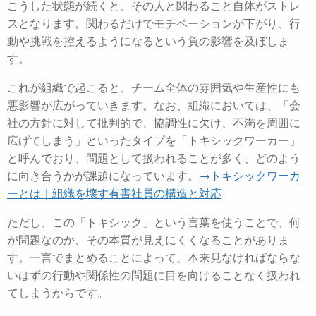
こうした状態が続くと、その人と関わること自体がストレ
スとなります。
関わるだけでモチベーションが下がり、行
動や挑戦を控えるようになるという負の影響を及ぼしま
す。
これが組織で起こると、チーム全体の雰囲気や生産性にも
悪影響が広がっていきます。
なお、組織においては、「会
社の方針に対して批判的で、協調性に欠け、不満を周囲に
広げてしまう」といったタイプを「トキシックワーカー」
と呼んでおり、問題として扱われることが多く、どのよう
に向き合うかが課題になっています。
→トキシックワーカ
ーとは｜組織を壊す有害社員の構造と対応
ただし、この「トキシック」という言葉を使うことで、何
が問題なのか、その本質が見えにくくなることがありま
す。
一言でまとめることによって、本来見なければならな
いはずの行動や関係性の問題に目を向けることなく扱われ
てしまうからです。